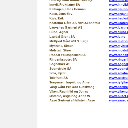
Huseby Gård Karine Huseby
www.huseby
Innvik Fruktlager SA
www.innvikf
Kalhagen, Hans Herman
www.gaupn
Kase, Jens Edv
www.organi
Kjøs, Erik
www.haukst
Kaaterud Gård AS v/P.O.Landfald
www.kaater
Lauvsnes Gartneri AS
www.lgartne
Lund, Agnar
www.alund.
Lærdal Grønt SA
www.lg.no
Midtjord Gård v/H.S. Løge
www.midtjo
Myhrene, Simen
www.myhre
Mølstad, Stine
www.moelst
Reddal Fellespakkeri SA
www.reddalf
Ringerikspotet SA
www.ringeri
Sognabær AS
www.sognab
Sognefrukt SA
www.sognef
Sola, Kjetil
www.solaba
Telefrukt AS
www.telefru
Torgersen, Ingvild og Arne
www.ryfylke
Vang Gård Per Odd Gjestvang
www.nordre
Viken, Ragnhild og Jonas
www.vikenga
Østerlie, Asgeir og Anna W.
www.buset.
Aase Gartneri v/Hallstein Aase
www.aasegar
.